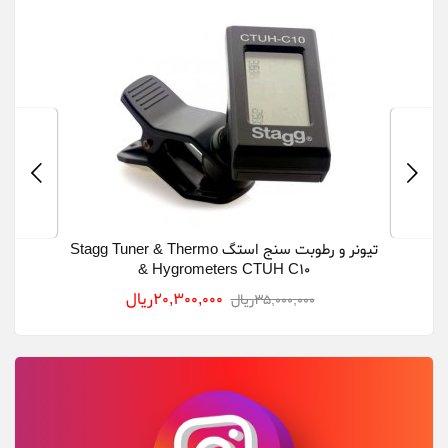
تیونر و رطوبت سنج استگ Stagg Tuner & Thermo
تی
& Hygrometers CTUH C10
20,300,000ريال
35,000,000ريال