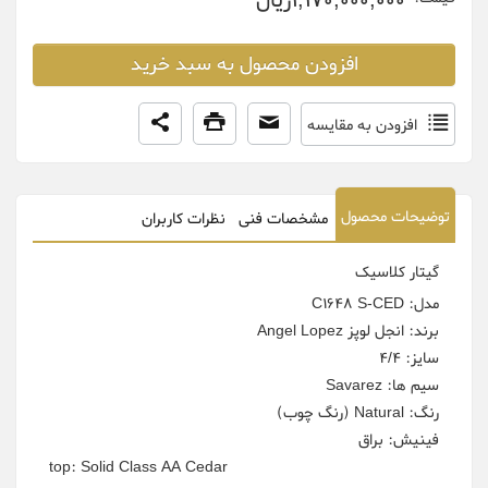
1,170,000,000ريال
افزودن محصول به سبد خرید
افزودن به مقایسه
توضیحات محصول
مشخصات فنی
نظرات کاربران
گیتار کلاسیک
مدل: C1648 S-CED
برند: انجل لوپز Angel Lopez
سایز: 4/4
سیم ها: Savarez
رنگ: Natural (رنگ چوب)
فینیش: براق
top: Solid Class AA Cedar