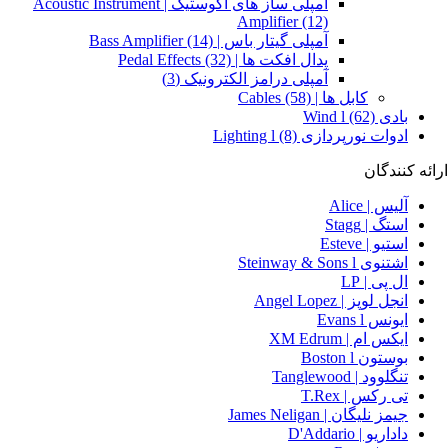
آمپلی ساز های آکوستیک | Acoustic Instrument
Amplifier
(12)
آمپلی گیتار باس | Bass Amplifier
(14)
پدال افکت ها | Pedal Effects
(32)
آمپلی درامز الکترونیک
(3)
کابل ها | Cables
(58)
بادی Wind l
(62)
ادوات نورپردازی Lighting l
(8)
ارائه کنندگان
آلیس | Alice
استگ | Stagg
استیو | Esteve
اشتنوی Steinway & Sons l
ال پی | LP
انجل لوپز | Angel Lopez
ایونس Evans l
ایکس ام | XM Edrum
بوستون Boston l
تنگلوود | Tanglewood
تی رکس | T.Rex
جیمز نلیگان | James Neligan
داداریو | D'Addario