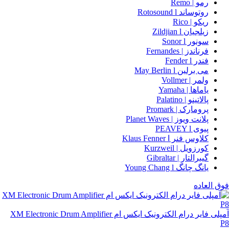
رمو | Remo
روتوساند Rotosound l
ریکو | Rico
زیلجیان Zildjian l
سونور Sonor l
فرناندز | Fernandes
فندر Fender l
می برلین May Berlin l
ولمر | Vollmer
ياماها | Yamaha
پالاتینو | Palatino
پرومارک | Promark
پلانت ویوز | Planet Waves
پیوی PEAVEY l
کلاوس فنر ا Klaus Fenner
کورزویل | Kurzweil
گیبرالتار | Gibraltar
یانگ چانگ Young Chang l
فوق العاده
آمپلی فایر درام الکترونیک ایکس ام XM Electronic Drum Amplifier
P8