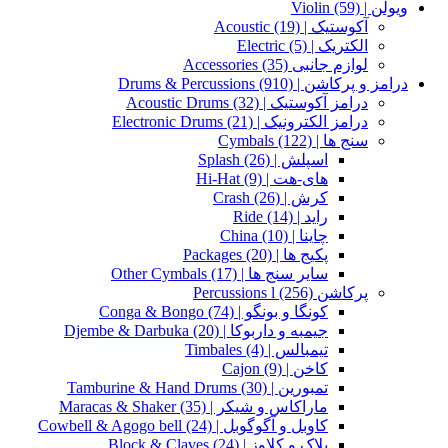
ویولن | Violin
(59)
آکوستیک | Acoustic
(19)
الکتریک | Electric
(5)
لوازم جانبی Accessories
(35)
درامز و پرکاشن | Drums & Percussions
(910)
درامز آکوستیک | Acoustic Drums
(32)
درامز الکترونیک | Electronic Drums
(21)
سنج ها | Cymbals
(122)
اسپلش | Splash
(26)
های-هت | Hi-Hat
(9)
کرش | Crash
(26)
راید | Ride
(14)
چاینا | China
(10)
پکیج ها | Packages
(20)
سایر سنج ها | Other Cymbals
(17)
پرکاشن Percussions l
(256)
کونگا و بونگو | Conga & Bongo
(74)
جیمبه و داربوکا | Djembe & Darbuka
(20)
تیمبالس | Timbales
(4)
کاخن | Cajon
(9)
تمبورین | Tamburine & Hand Drums
(30)
ماراکاس و شیکر | Maracas & Shaker
(35)
کاوبل و آگوگوبل | Cowbell & Agogo bell
(24)
بلاک و کلاوز | Block & Claves
(24)