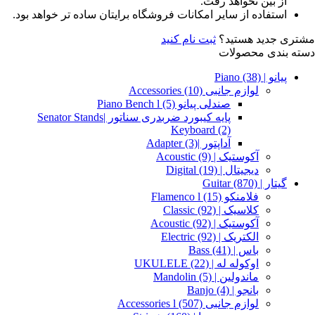
از بین نخواهد رفت.
استفاده از سایر امکانات فروشگاه برایتان ساده تر خواهد بود.
مشتری جدید هستید؟
ثبت نام کنید
دسته بندی محصولات
پیانو | Piano
(38)
لوازم جانبی Accessories
(10)
صندلی پیانو Piano Bench l
(5)
پایه کیبورد ضربدری سناتور |Senator Stands
Keyboard
(2)
آداپتور |Adapter
(3)
آکوستیک | Acoustic
(9)
دیجیتال | Digital
(19)
گیتار | Guitar
(870)
فلامنکو Flamenco l
(15)
کلاسیک | Classic
(92)
آکوستیک | Acoustic
(92)
الکتریک | Electric
(92)
باس | Bass
(41)
اوکوله له | UKULELE
(22)
ماندولین | Mandolin
(5)
بانجو | Banjo
(4)
لوازم جانبی Accessories l
(507)