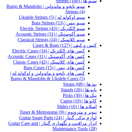
سیم ها | Strings
(160)
سیم بانجو و ماندولین | Banjo & Mandolin
Strings
(4)
سیم اوکوله له | Ukulele Strings
(5)
سیم بیس | Bass Strings
(53)
سیم الکتریک | Electric Strings
(43)
سیم آکوستیک | Acoustic Strings
(31)
سیم کلاسیک | Classical Strings
(24)
کیس و کیف | Cases & Bags
(127)
کیس های الکتریک | Electric Cases
(34)
کیس های آکوستیک | Acoustic Cases
(31)
کیس های کلاسیک | Classic Cases
(42)
کیس های بیس | Bass Cases
(15)
کیس های بانجو و ماندولین و اوکوله له |
Banjo & Mandolin & Ukulele Cases
(5)
بند ها | Straps
(68)
پایه ها | Stands
(26)
پیک ها | Picks
(30)
کاپو ها | Capos
(19)
اسلاید ها | Slides
(16)
تیونر و مترونوم | Tuner & Metronome
(9)
لوازم یدکی گیتار | Guitar Spare Parts
(24)
ابزار مراقبت و نگهداری گیتار | Guitar Care and
Maintenance Tools
(28)