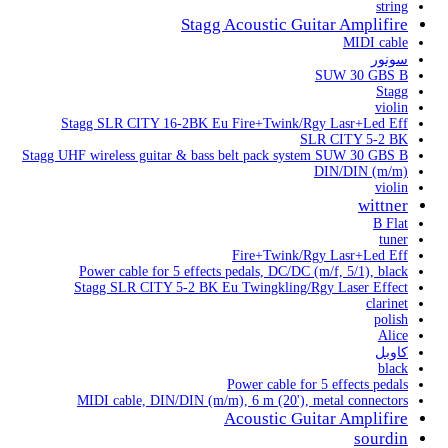
string
Stagg Acoustic Guitar Amplifire
MIDI cable
سونور
SUW 30 GBS B
Stagg
violin
Stagg SLR CITY 16-2BK Eu Fire+Twink/Rgy Lasr+Led Eff
SLR CITY 5-2 BK
Stagg UHF wireless guitar & bass belt pack system SUW 30 GBS B
DIN/DIN (m/m)
violin
wittner
B Flat
tuner
Fire+Twink/Rgy Lasr+Led Eff
Power cable for 5 effects pedals, DC/DC (m/f, 5/1), black
Stagg SLR CITY 5-2 BK Eu Twingkling/Rgy Laser Effect
clarinet
polish
Alice
کاوبل
black
Power cable for 5 effects pedals
MIDI cable, DIN/DIN (m/m), 6 m (20'), metal connectors
Acoustic Guitar Amplifire
sourdin