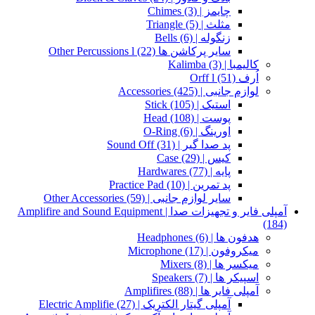
چایمز | Chimes
(3)
مثلث | Triangle
(5)
زنگوله | Bells
(6)
سایر پرکاشن ها Other Percussions l
(22)
کالیمبا | Kalimba
(3)
اُرف Orff l
(51)
لوازم جانبی | Accessories
(425)
استیک | Stick
(105)
پوست | Head
(108)
اورینگ | O-Ring
(6)
پد صدا گیر | Sound Off
(31)
کیس | Case
(29)
پایه | Hardwares
(77)
پد تمرین | Practice Pad
(10)
سایر لوازم جانبی | Other Accessories
(59)
آمپلی فایر و تجهیزات صدا | Amplifire and Sound Equipment
(184)
هدفون ها | Headphones
(6)
میکروفون | Microphone
(17)
میکسر ها | Mixers
(8)
اسپیکر ها | Speakers
(7)
آمپلی فایر ها | Amplifires
(88)
آمپلی گیتار الکتریک | Electric Amplifie
(27)