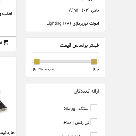
بادی Wind l
(62)
افکت پدال تی
ادوات نورپردازی Lighting l
(8)
ا
فیلتر براساس قیمت
0ريال
390,000,000ريال
ارائه کنندگان
استگ | Stagg
تی رکس | T.Rex