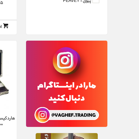
پیوی PEAVEY l
35
ا
00