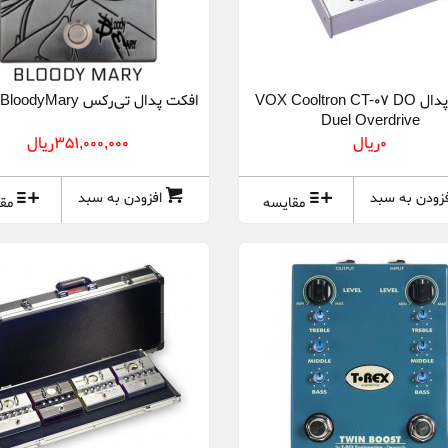
افکت پدال VOX Cooltron CT-07 DO
افکت پدال تی‌رکس T.Rex BloodyMary
Duel Overdrive
0ريال
351,000,000ريال
فزودن به سبد
افزودن به سبد
مقایسه
مق