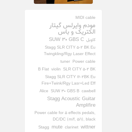
MIDI cable
مودم وایرلس گیتار
الکتریک و باس
SUW 30 GBS C
کاوبل
Stagg SLR CITY 5-2 BK Eu
Twingkling/Rgy Laser Effect
tuner
Power cable
B Flat
violin
SLR CITY 5-2 BK
Stagg SLR CITY 16-2BK Eu
Fire+Twink/Rgy Lasr+Led Eff
Alice
SUW 30 GBS B
cawbell
Stagg Acoustic Guitar
Amplifire
Power cable for 5 effects pedals,
DC/DC (m/f, 5/1), black
mute
wittner
Stagg
clarinet