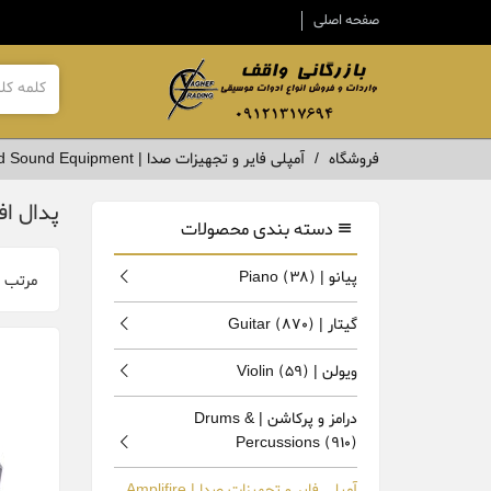
صفحه اصلی
فروشگاه
آمپلی فایر و تجهیزات صدا | Amplifire and Sound Equipment
پدال افکت ها 
دسته بندی محصولات
پیانو | Piano
(38)
مرتب 
گیتار | Guitar
(870)
ویولن | Violin
(59)
درامز و پرکاشن | Drums &
Percussions
(910)
آمپلی فایر و تجهیزات صدا | Amplifire