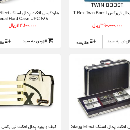
‌رکس T.Rex Twin Boost
هاردکیس افکت پد
edal Hard Case UPC 688
390,000,000ريال
113,100,000ريال
فزودن به سبد
افزودن به سبد
مقایسه
مق
هاردکیس افکت پدال استگ Stagg Effect
ک