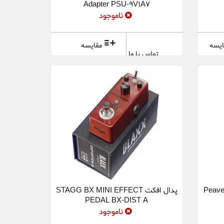
Adapter PSU-9V1A7
ناموجود
ایسه
مقایسه
تماس با ما
Peavey Amplif
پدال افکت STAGG BX MINI EFFECT
PEDAL BX-DIST A
ناموجود