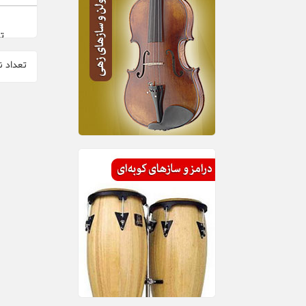
تم
تعداد ن