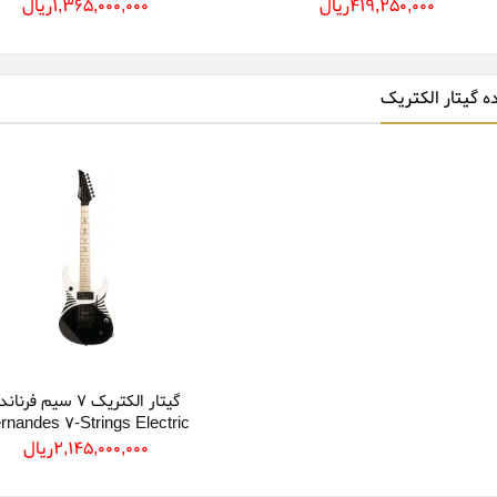
419,250,000ريال
1,365,000,000ريال
ه گیتار الکتریک
گیتار الکتریک ۷ سیم فرنان
rnandes 7-Strings Electric
itar Revolver RO7 Deluxe
2,145,000,000ريال