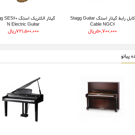
کابل رابط گیتار استگ Stagg Guitar
گیتار الکتریک استگ 0
N Electric Guitar
Cable NGC6
50,700,000ريال
721,500,000ريال
ه پیانو
الکترونیک ایکس ام
میکروفن وایرلس استگ Stagg
 TEKO
wireless microphone SUW30MS
XM Electronic D
P
303,810,000ريال
166,500,000ريال
351,000,000ريال
23,400,000ريال