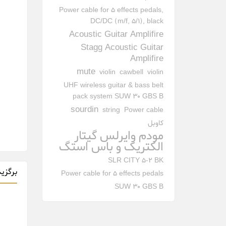
Power cable for 5 effects pedals,
DC/DC (m/f, 5/1), black
Acoustic Guitar Amplifire
Stagg Acoustic Guitar
Amplifire
mute
violin
cawbell
violin
UHF wireless guitar & bass belt
pack system SUW 30 GBS B
sourdin
string
Power cable
کاوبل
مودم وایرلس گیتار
الکتریک و باس استگ
SLR CITY 5-2 BK
برگزید
Power cable for 5 effects pedals
SUW 30 GBS B