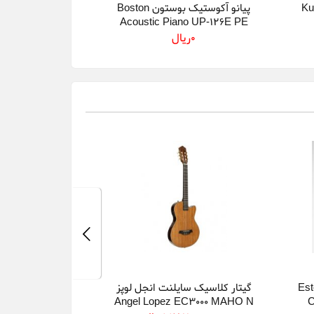
 Kurzweil
پیانو آکوستیک بوستون Boston
Acoustic Piano UP-126E PE
0ريال
ت استیو Esteve
گیتار کلاسیک سایلنت انجل لوپز
Kings by André
Angel Lopez EC3000 MAHO N
C