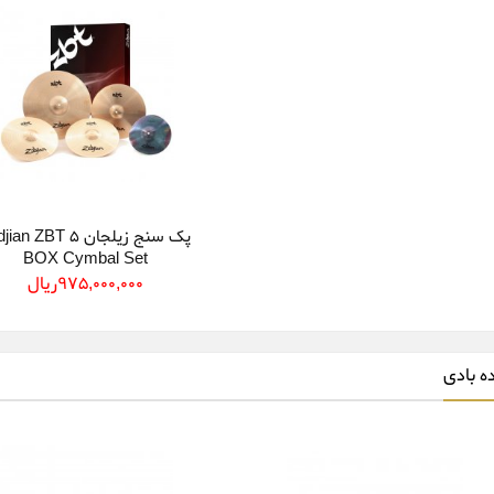
پک سنج زیلجان ian ZBT 5
BOX Cymbal Set
975,000,000ريال
ه بادی