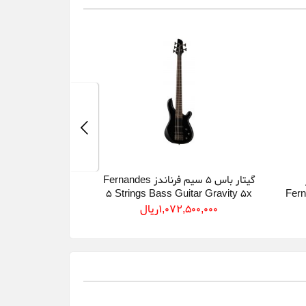
گیتار باس ۵ سیم فرناندز Fernandes
ectric Bass 5
5 Strings Bass Guitar Gravity 5x
Fern
y 5 Deluxe DAG
Black
1,072,500,000ريال
145,000,000