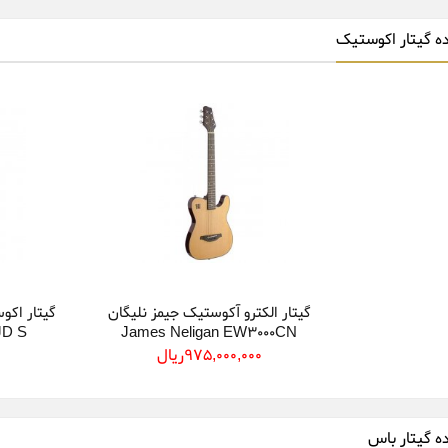
ده گیتار اکوستیک
گیتار الکترو آکوستیک جیمز نلیگان
JD S
James Neligan EW3000CN
975,000,000ريال
0
ده گیتار باس