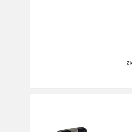
Zildj