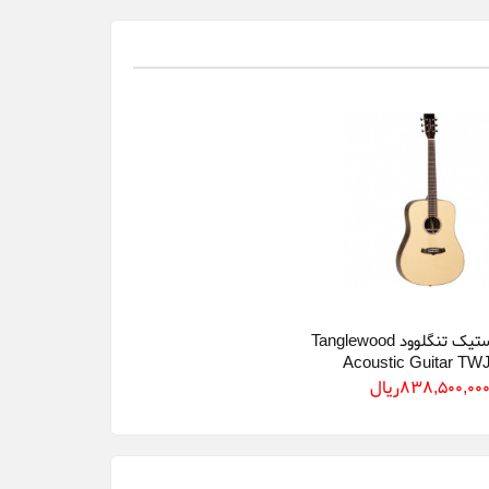
گیتار اکوستیک تنگلوود Tanglewood
Acoustic Guitar TW
838,500,00ريال