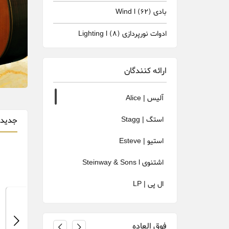
بادی Wind l
(62)
ادوات نورپردازی Lighting l
(8)
ارائه کنندگان
آلیس | Alice
استگ | Stagg
جدیدت
استیو | Esteve
اشتنوی Steinway & Sons l
ال پی | LP
انجل لوپز | Angel Lopez
فوق العاده
ایونس Evans l