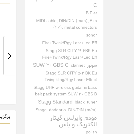
C
B Flat
MIDI cable, DIN/DIN (m/m), 6 m
(20'), metal connectors
sonor
Fire+Twink/Rgy Lasr+Led Eff
Stagg SLR CITY 16-2BK Eu
Fire+Twink/Rgy Lasr+Led Eff
SUW 30 GBS C
سونور
clarinet
Stagg SLR CITY 5-2 BK Eu
گیتار باس ۵ سیم فرناندز Fernandes
گیتار باس الکتریک ۵ سیم فرناندز
Twingkling/Rgy Laser Effect
Fernandes Electric Bass 5
5 Strings Bass Guita
Stagg UHF wireless guitar & bass
Strings Gravity 5 Deluxe DAG
Black
1,072,5ريال
2,145,000,000ريال
belt pack system SUW 30 GBS B
Stagg Standard
black
tuner
Stagg
daddario
DIN/DIN (m/m)
برگزید
مودم وایرلس گیتار
الکتریک و باس
polish