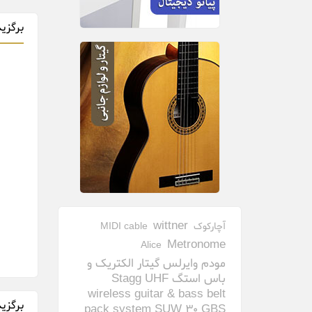
برگزی
wittner
آچارکوک
MIDI cable
Metronome
Alice
مودم وایرلس گیتار الکتریک و
باس استگ Stagg UHF
wireless guitar & bass belt
برگزی
pack system SUW 30 GBS