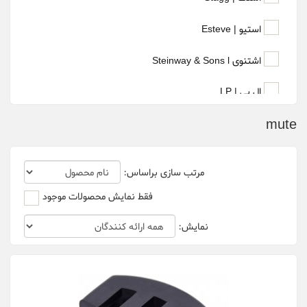
استیو | Esteve
اشتنوی Steinway & Sons l
ال پی | LP
mute
انجل لوپز | Angel Lopez
ایونس Evans l
مرتب سازی براساس:
ایکس ام | XM Edrum
فقط نمایش محصولات موجود
بوستون Boston l
نمایش:
تنگلوود | Tanglewood
تی رکس | T.Rex