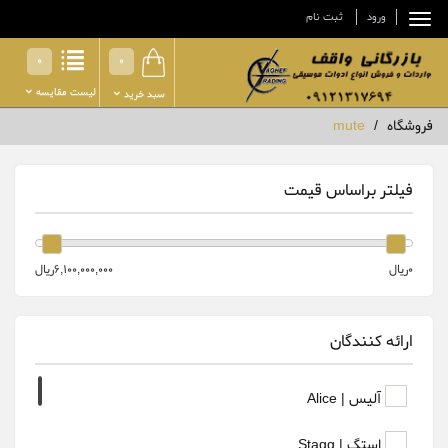
ورود
ثبت نام
0
0
لیست مقایسه
سبد خرید
فروشگاه
mute
فیلتر براساس قیمت
0ريال
6,100,000,000ريال
ارائه کنندگان
آلیس | Alice
استگ | Stagg