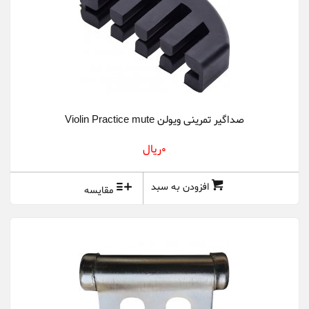
جیمز نلیگان | James Neligan
داداریو | D'Addario
رمو | Remo
روتوساند Rotosound l
صداگیر تمرینی ویولن Violin Practice mute
ریکو | Rico
0ريال
زیلجیان Zildjian l
افزودن به سبد
مقایسه
سونور Sonor l
فرناندز | Fernandes
فندر Fender l
می برلین May Berlin l