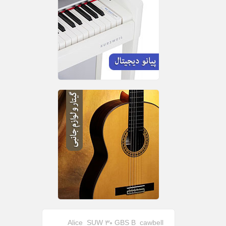
Alice
SUW 30 GBS B
cawbell