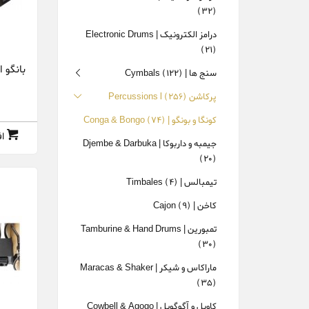
(32)
درامز الکترونیک | Electronic Drums
(21)
بانگو استگ -100-N
سنج ها | Cymbals
(122)
پرکاشن Percussions l
(256)
کونگا و بونگو | Conga & Bongo
(74)
ا
جیمبه و داربوکا | Djembe & Darbuka
(20)
تیمبالس | Timbales
(4)
کاخن | Cajon
(9)
تمبورین | Tamburine & Hand Drums
(30)
ماراکاس و شیکر | Maracas & Shaker
(35)
کاوبل و آگوگوبل | Cowbell & Agogo