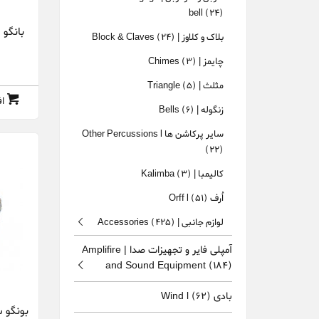
bell
(24)
بانگو استگ M-N
بلاک و کلاوز | Block & Claves
(24)
چایمز | Chimes
(3)
مثلث | Triangle
(5)
ا
زنگوله | Bells
(6)
سایر پرکاشن ها Other Percussions l
(22)
کالیمبا | Kalimba
(3)
اُرف Orff l
(51)
لوازم جانبی | Accessories
(425)
آمپلی فایر و تجهیزات صدا | Amplifire
and Sound Equipment
(184)
بادی Wind l
(62)