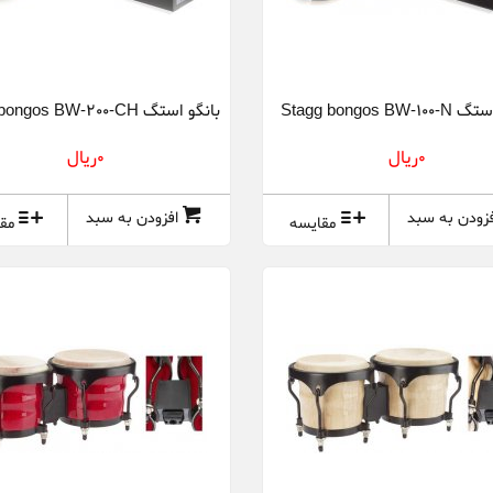
Stagg bongos BW
بانگو استگ Stagg bongos BW-200-CH
0ريال
0ريال
فزودن به سبد
افزودن به سبد
مقایسه
مق