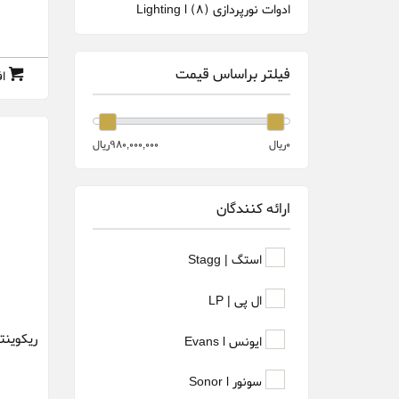
ادوات نورپردازی Lighting l
(8)
فیلتر براساس قیمت
ا
0ريال
980,000,000ريال
ارائه کنندگان
استگ | Stagg
ال پی | LP
ایونس Evans l
سونور Sonor l