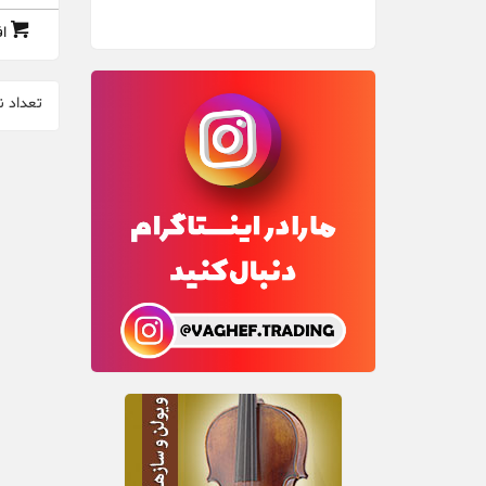
ا
تعداد ن