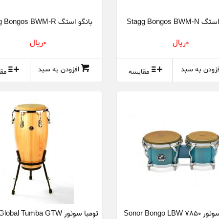
Stagg Bongos BW
بانگو استگ Stagg Bongos BWM-R
0ريال
0ريال
فزودن به سبد
افزودن به سبد
مقایسه
مق
بونگو سونور Sonor Bongo LBW 7850
تومبا سونور obal Tumba GTW