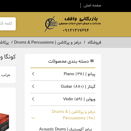
صفحه اصلی
فروشگاه
درامز و پرکاشن | Drums & Percussions
پرکاشن sions l
کونگا و بونگو 
دسته بندی محصولات
پیانو | Piano
(38)
مرتب 
گیتار | Guitar
(870)
ویولن | Violin
(59)
درامز و پرکاشن | Drums &
Percussions
(910)
درامز آکوستیک | Acoustic Drums