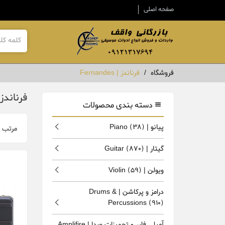
صفحه اصلی
فروشگاه
فرناندز | Fernandes
فرناندز | andes
دسته بندی محصولات
پیانو | Piano
(38)
مرتب 
گیتار | Guitar
(870)
ویولن | Violin
(59)
درامز و پرکاشن | Drums &
Percussions
(910)
آمپلی فایر و تجهیزات صدا | Amplifire