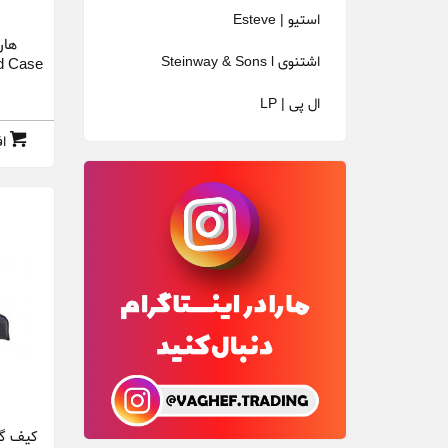
استیو | Esteve
هار
اشتنوی Steinway & Sons l
rd Case
ال پی | LP
ا
انجل لوپز | Angel Lopez
ایونس Evans l
ایکس ام | XM Edrum
بوستون Boston l
تنگلوود | Tanglewood
تی رکس | T.Rex
جیمز نلیگان | James Neligan
داداریو | D'Addario