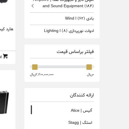
and Sound Equipment
(184)
بادی Wind l
(62)
ادوات نورپردازی Lighting l
(8)
فیلتر براساس قیمت
ا
0ريال
2,200,000,000ريال
ارائه کنندگان
آلیس | Alice
استگ | Stagg