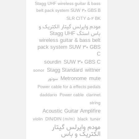
Stagg UHF wireless guitar & bass
belt pack system SUW 30 GBS B
SLR CITY 5-2 BK
مودم وایرلس گیتار الکتریک و
باس استگ Stagg UHF
wireless guitar & bass belt
pack system SUW 30 GBS
C
sourdin
SUW 30 GBS C
Stagg Standard
wittner
sonor
Metronome
mute
سونور
Power cable for 5 effects pedals
daddario
Power cable
clarinet
string
Acoustic Guitar Amplifire
violin
DIN/DIN (m/m)
black
tuner
مودم وایرلس گیتار
الکتریک و باس