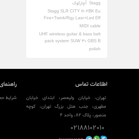
Stagg
آچارکوک
Stagg SLR CITY 16-2BK Eu
Fire+Twink/Rgy Lasr+Led Eff
MIDI cable
UHF wireless guitar & bass belt
pack system SUW 30 GBS B
polish
اطلاعات تماس
راهنمای
تهران، خیابان ولیعصر، ابتدای خیابان
شرایط حمل
مطهری، جنب هتل بزرگ تهران، کوچه
منصور، پلاک ۸۲، واحد ۴
0۲۱۸۸۱۰۲۰۱۰