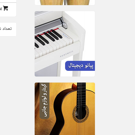
پالاتینو | Palatino
ا
پرومارک | Promark
پلانت ویوز | Planet Waves
تعداد ن
پیوی PEAVEY l
کلاوس فنر ا Klaus Fenner
کورزویل | Kurzweil
گیبرالتار | Gibraltar
یانگ چانگ Young Chang l