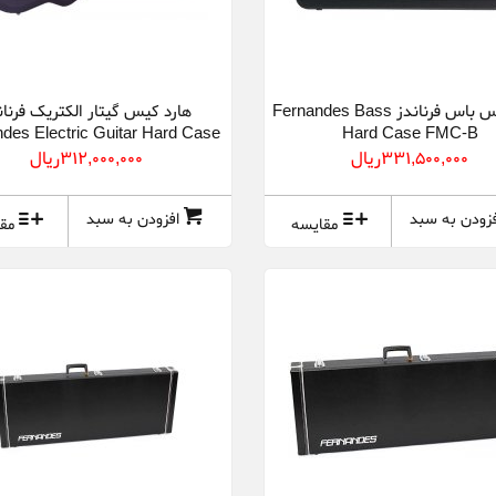
هارد کیس باس فرناندز Fernandes Bass
هارد کیس گیتار الکتریک فرنان
des Electric Guitar Hard Case
Hard Case FMC-B
FMC M
331,500,000ريال
312,000,000ريال
فزودن به سبد
افزودن به سبد
مقایسه
مق