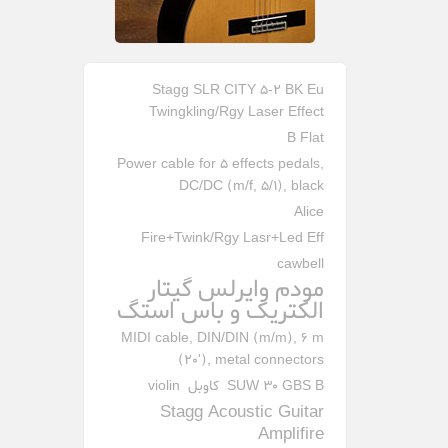
Stagg SLR CITY 5-2 BK Eu
Twingkling/Rgy Laser Effect
B Flat
Power cable for 5 effects pedals,
DC/DC (m/f, 5/1), black
Alice
Fire+Twink/Rgy Lasr+Led Eff
cawbell
مودم وایرلس گیتار
الکتریک و باس استگ
MIDI cable, DIN/DIN (m/m), 6 m
(20'), metal connectors
SUW 30 GBS B
کاوبل
violin
Stagg Acoustic Guitar
Amplifire