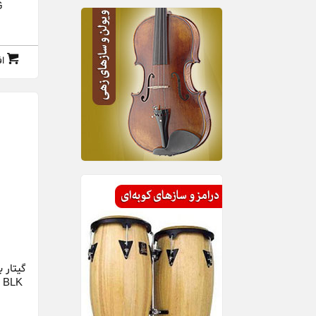
G
رمو | Remo
روتوساند Rotosound l
ا
ریکو | Rico
زیلجیان Zildjian l
سونور Sonor l
فرناندز | Fernandes
فندر Fender l
می برلین May Berlin l
ولمر | Vollmer
e BLK
ياماها | Yamaha